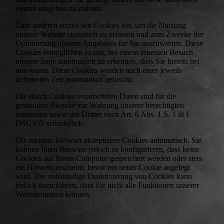
einmal eingeben zu müssen.
Zum anderen setzen wir Cookies ein, um die Nutzung
unserer Website statistisch zu erfassen und zum Zwecke der
Optimierung unseres Angebotes für Sie auszuwerten. Diese
Cookies ermöglichen es uns, bei einem erneuten Besuch
unserer Seite automatisch zu erkennen, dass Sie bereits bei
uns waren. Diese Cookies werden nach einer jeweils
definierten Zeit automatisch gelöscht.
Die durch Cookies verarbeiteten Daten sind für die
genannten Zwecke zur Wahrung unserer berechtigten
Interessen sowie der Dritter nach Art. 6 Abs. 1 S. 1 lit f
DSGVO erforderlich.
Die meisten Browser akzeptieren Cookies automatisch. Sie
können Ihren Browser jedoch so konfigurieren, dass keine
Cookies auf Ihrem Computer gespeichert werden oder stets
ein Hinweis erscheint, bevor ein neuer Cookie angelegt
wird. Die vollständige Deaktivierung von Cookies kann
jedoch dazu führen, dass Sie nicht alle Funktionen unserer
Website nutzen können.