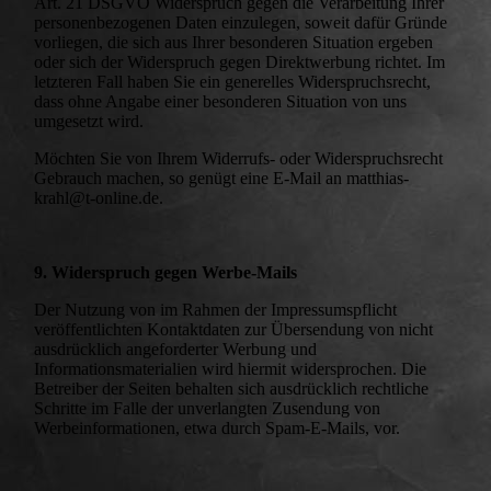
Art. 21 DSGVO Widerspruch gegen die Verarbeitung Ihrer
personenbezogenen Daten einzulegen, soweit dafür Gründe
vorliegen, die sich aus Ihrer besonderen Situation ergeben
oder sich der Widerspruch gegen Direktwerbung richtet. Im
letzteren Fall haben Sie ein generelles Widerspruchsrecht,
dass ohne Angabe einer besonderen Situation von uns
umgesetzt wird.
Möchten Sie von Ihrem Widerrufs- oder Widerspruchsrecht
Gebrauch machen, so genügt eine E-Mail an matthias-
krahl@t-online.de.
9. Widerspruch gegen Werbe-Mails
Der Nutzung von im Rahmen der Impressumspflicht
veröffentlichten Kontaktdaten zur Übersendung von nicht
ausdrücklich angeforderter Werbung und
Informationsmaterialien wird hiermit widersprochen. Die
Betreiber der Seiten behalten sich ausdrücklich rechtliche
Schritte im Falle der unverlangten Zusendung von
Werbeinformationen, etwa durch Spam-E-Mails, vor.