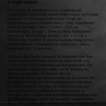
4. Google Analytics
Zum Zweck der bedarfsgerechten Gestaltung und
fortlaufenden Optimierung unserer Seiten nutzen wir Google
Analytics, ein Werbeanalysedienst der Google Inc.
(https://www.google.de/intl/de/about/) (1600 Amphitheatre
Parkway, Mountain View, CA 94043, USA; im
nachstehenden "Google"). Diese Tracking-Maßnahmen
werden auf der Grundlage des Art. 6 Abs. 1 S. 1 lit. f
DSGVO durchgeführt. In diesem Zusammenhang werden
pseudonymisierte Nutzungsprofile erstellt und Cookies
(siehe unter Ziff. 3) verwendet.
Die durch den Cookie erzeugten Informationen über Ihre
Benutzung dieser Website werden an einen Server von
Google in den USA übertragen und dort gespeichert. Die
Informationen werden verwendet, um die Nutzung der
Website auszuwerten, um Reports über die
Websiteaktivitäten zusammenzustellen und um weitere mit
der Websitenutzung und der Internetnutzung verbundene
Dienstleistungen zu Zwecken der Marktforschung und
bedarfsgerechten Gestaltung dieser Internetseiten zu
erbringen. Auch werden diese Informationen gegebenenfalls
an Dritte übertragen, sofern dies gesetzlich vorgeschrieben
ist oder soweit Dritte diese Daten im Auftrag verarbeiten. Es