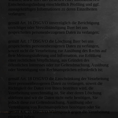
Entscheidungsfindung einschließlich Profiling und ggf.
aussagekräftigen Informationen zu deren Einzelheiten
verlangen;
gemäß Art. 16 DSGVO unverzüglich die Berichtigung
unrichtiger oder Vervollständigung Ihrer bei uns
gespeicherten personenbezogenen Daten zu verlangen;
gemäß Art. 17 DSGVO die Löschung Ihrer bei uns
gespeicherten personenbezogenen Daten zu verlangen,
soweit nicht die Verarbeitung zur Ausübung des Rechts auf
freie Meinungsäußerung und Information, zur Erfüllung
einer rechtlichen Verpflichtung, aus Gründen des
öffentlichen Interesses oder zur Geltendmachung, Ausübung
oder Verteidigung von Rechtsansprüchen erforderlich ist;
gemäß Art. 18 DSGVO die Einschränkung der Verarbeitung
Ihrer personenbezogenen Daten zu verlangen, soweit die
Richtigkeit der Daten von Ihnen bestritten wird, die
Verarbeitung unrechtmäßig ist, Sie aber deren Löschung
ablehnen und wir die Daten nicht mehr benötigen, Sie
jedoch diese zur Geltendmachung, Ausübung oder
Verteidigung von Rechtsansprüchen benötigen oder Sie
gemäß Art. 21 DSGVO Widerspruch gegen die Verarbeitung
eingelegt haben;