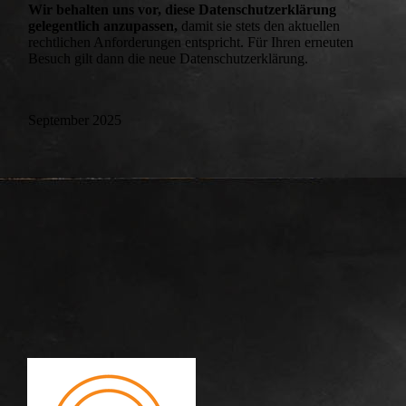
Wir behalten uns vor, diese Datenschutzerklärung
gelegentlich anzupassen,
damit sie stets den aktuellen
rechtlichen Anforderungen entspricht. Für Ihren erneuten
Besuch gilt dann die neue Datenschutzerklärung.
September 2025