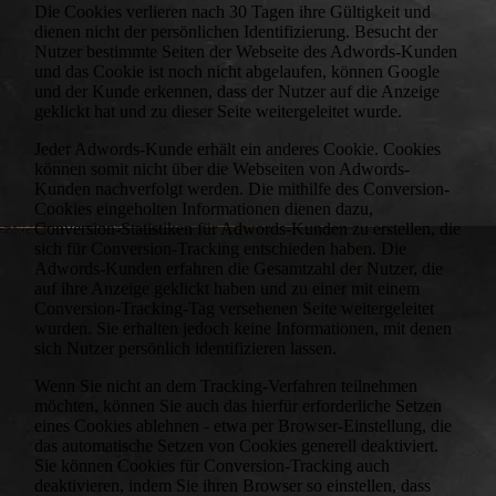
Die Cookies verlieren nach 30 Tagen ihre Gültigkeit und
dienen nicht der persönlichen Identifizierung. Besucht der
Nutzer bestimmte Seiten der Webseite des Adwords-Kunden
und das Cookie ist noch nicht abgelaufen, können Google
und der Kunde erkennen, dass der Nutzer auf die Anzeige
geklickt hat und zu dieser Seite weitergeleitet wurde.
Jeder Adwords-Kunde erhält ein anderes Cookie. Cookies
können somit nicht über die Webseiten von Adwords-
Kunden nachverfolgt werden. Die mithilfe des Conversion-
Cookies eingeholten Informationen dienen dazu,
Conversion-Statistiken für Adwords-Kunden zu erstellen, die
sich für Conversion-Tracking entschieden haben. Die
Adwords-Kunden erfahren die Gesamtzahl der Nutzer, die
auf ihre Anzeige geklickt haben und zu einer mit einem
Conversion-Tracking-Tag versehenen Seite weitergeleitet
wurden. Sie erhalten jedoch keine Informationen, mit denen
sich Nutzer persönlich identifizieren lassen.
Wenn Sie nicht an dem Tracking-Verfahren teilnehmen
möchten, können Sie auch das hierfür erforderliche Setzen
eines Cookies ablehnen - etwa per Browser-Einstellung, die
das automatische Setzen von Cookies generell deaktiviert.
Sie können Cookies für Conversion-Tracking auch
deaktivieren, indem Sie ihren Browser so einstellen, dass