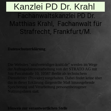
Kanzlei PD Dr. Krahl
Fachanwaltskanzlei PD Dr.
Matthias Krahl, Fachanwalt für
Str
afrecht, Frankfurt/M.
Datenschutzerklärung
Die Websites "strafverteidiger-krahl.de" werden im Wege
der Auftragsdatenverarbeitung von der STRATO AG mit
Sitz Pascalstraße 10, 10587 Berlin als technischem
Dienstleister (Provider) vorgehalten. Dabei findet keine über
das in dieser Erklärung dargestellte Maß hinausgehende
Speicherung und Verarbeitung personenbezogener
Nutzungsdaten statt.
Hinweis zur verantwortlichen Stelle