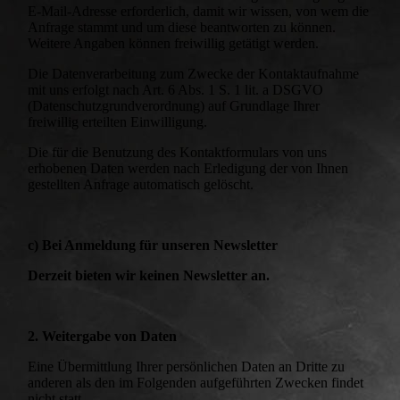
E-Mail-Adresse erforderlich, damit wir wissen, von wem die
Anfrage stammt und um diese beantworten zu können.
Weitere Angaben können freiwillig getätigt werden.
Die Datenverarbeitung zum Zwecke der Kontaktaufnahme
mit uns erfolgt nach Art. 6 Abs. 1 S. 1 lit. a DSGVO
(Datenschutzgrundverordnung) auf Grundlage Ihrer
freiwillig erteilten Einwilligung.
Die für die Benutzung des Kontaktformulars von uns
erhobenen Daten werden nach Erledigung der von Ihnen
gestellten Anfrage automatisch gelöscht.
c) Bei Anmeldung für unseren Newsletter
Derzeit bieten wir keinen Newsletter an.
2. Weitergabe von Daten
Eine Übermittlung Ihrer persönlichen Daten an Dritte zu
anderen als den im Folgenden aufgeführten Zwecken findet
nicht statt.