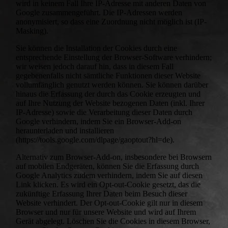
wird in keinem Fall Ihre IP-Adresse mit anderen Daten von
Google zusammengeführt. Die IP-Adressen werden
anonymisiert, so dass eine Zuordnung nicht möglich ist (IP-
Masking).
Sie können die Installation der Cookies durch eine
entsprechende Einstellung der Browser-Software verhindern;
wir weisen jedoch darauf hin, dass in diesem Fall
gegebenenfalls nicht sämtliche Funktionen dieser Website
vollumfänglich genutzt werden können. Sie können darüber
hinaus die Erfassung der durch das Cookie erzeugten und
auf Ihre Nutzung der Website bezogenen Daten (inkl. Ihrer
IP-Adresse) sowie die Verarbeitung dieser Daten durch
Google verhindern, indem Sie ein Browser-Add-on
heraunterladen und installieren
(https://tools.google.com/dlpage/gaoptout?hl=de).
Alternativ zum Browser-Add-on, insbesondere bei Browsern
auf mobilen Endgeräten, können Sie die Erfassung durch
Google Analytics zudem verhindern, indem Sie auf diesen
Link klicken. Es wird ein Opt-out-Cookie gesetzt, das die
zukünftige Erfassung Ihrer Daten beim Besuch dieser
Website verhindert. Der Opt-out-Cookie gilt nur in diesem
Browser und nur für unsere Website und wird auf Ihrem
Gerät abgelegt. Löschen Sie die Cookies in diesem Browser,