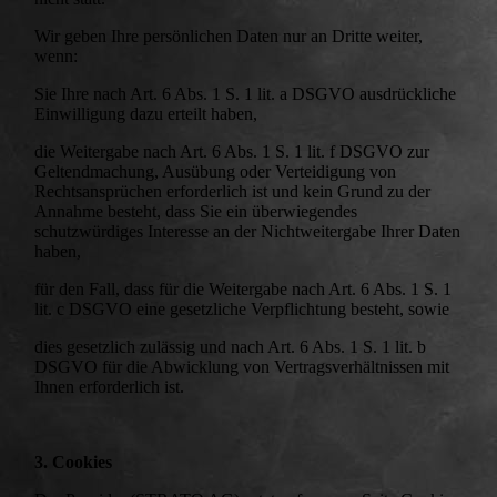
Wir geben Ihre persönlichen Daten nur an Dritte weiter,
wenn:
Sie Ihre nach Art. 6 Abs. 1 S. 1 lit. a DSGVO ausdrückliche
Einwilligung dazu erteilt haben,
die Weitergabe nach Art. 6 Abs. 1 S. 1 lit. f DSGVO zur
Geltendmachung, Ausübung oder Verteidigung von
Rechtsansprüchen erforderlich ist und kein Grund zu der
Annahme besteht, dass Sie ein überwiegendes
schutzwürdiges Interesse an der Nichtweitergabe Ihrer Daten
haben,
für den Fall, dass für die Weitergabe nach Art. 6 Abs. 1 S. 1
lit. c DSGVO eine gesetzliche Verpflichtung besteht, sowie
dies gesetzlich zulässig und nach Art. 6 Abs. 1 S. 1 lit. b
DSGVO für die Abwicklung von Vertragsverhältnissen mit
Ihnen erforderlich ist.
3. Cookies