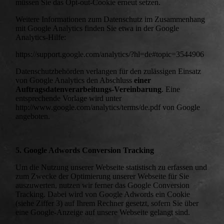
müssen Sie das Opt-out-Cookie erneut setzen.
Weitere Informationen zum Datenschutz im Zusammenhang
mit Google Analytics finden Sie etwa in der Google
Analytics-Hilfe:
https://support.google.com/analytics/?hl=de#topic=3544906
Datenschutzbehörden verlangen für den zulässigen Einsatz
von Google Analytics den Abschluss
einer
Auftragsdatenverarbeitungs-Vereinbarung
. Eine
entsprechende Vorlage wird unter
http://www.google.com/analytics/terms/de.pdf von Google
angeboten.
5. Google Adwords Conversion Tracking
Um die Nutzung unserer Webseite statistisch zu erfassen und
zum Zwecke der Optimierung unserer Webseite für Sie
auszuwerten, nutzen wir ferner das Google Conversion
Tracking. Dabei wird von Google Adwords ein Cookie
(siehe Ziffer 3) auf Ihrem Rechner gesetzt, sofern Sie über
eine Google-Anzeige auf unsere Webseite gelangt sind.