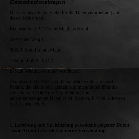
(Datenschutzbeauftragter)
Die verantwortliche Stelle für die Datenverarbeitung auf
dieser Website ist:
Rechtsanwalt PD Dr. jur Matthias Krahl
Oestricher Weg 1
60529 Frankfurt am Main
Telefon: 069/35 03 52
E-Mail: Matthias-Krahl@t-online.de
Verantwortliche Stelle ist die natürliche oder juristische
Person, die allein oder gemeinsam mit anderen über die
Zwecke und Mittel der Verarbeitung von
personenbezogenen Daten (z. B. Namen, E-Mail-Adressen
o. Ä.) entscheidet.
1. Erhebung und Speicherung personenbezogener Daten
sowie Art und Zweck von deren Verwendung