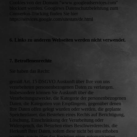
Cookies von der Domain "www.googleadservices.com"
blockiert werden. Googlews Datenschutzbelehrung zum
Converion-Tracking finden Sie hier
https://services.google.com/sitestats/de.html
6. Links zu anderen Webseiten werden nicht verwendet.
7. Betroffenenrechte
Sie haben das Recht:
gemäß Art. 15 DSGVO Auskunft über Ihre von uns
verarbeiteten personenbezogenen Daten zu verlangen.
Insbesondere können Sie Auskunft über die
Verarbeitungszwecke, die Kategorie der personenbezogenen
Daten, die Kategorien von Empfängern, gegenüber denen
Ihre Daten offen gelegt wurden oder werden, die geplante
Speicherdauer, das Bestehen eines Rechts auf Berichtigung,
Löschung, Einschränkung der Verarbeitung oder
Widerspruch, das Bestehen eines Beschwerderechts, die
Herkunft Ihrer Daten, sofern diese nicht bei uns erhoben
wurden, sowie über das Bestehen einer automatisierten