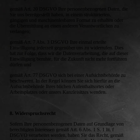
gemäß Art. 20 DSGVO Ihre personenbezogenen Daten, die
Sie uns bereitgestellt haben, in einem strukturierten,
gängigen und maschinenlesbaren Format zu erhalten oder
die Übermittlung an einen anderen Verantwortlichen zu
verlangen;
gemäß Art. 7 Abs. 3 DSGVO Ihre einmal erteilte
Einwilligung jederzeit gegenüber uns zu widerrufen. Dies
hat zur Folge, dass wir die Datenverarbeitung, die auf dieser
Einwilligung beruhte, für die Zukunft nicht mehr fortführen
dürfen und
gemäß Art. 77 DSGVO sich bei einer Aufsichtsbehörde zu
beschweren. In der Regel können Sie sich hierfür an die
Aufsichtsbehörde Ihres blichen Aufenthaltsortes oder
Arbeitsplatzes oder unsres Kanzleisitzes wenden.
8. Widerspruchsrecht
Sofern Ihre personenbezogenen Daten auf Grundlage von
berechtigten Interessen gemäß Art. 6 Abs. 1 S. 1 lit. f
DSGVO verarbeitet werden, haben Sie das Recht, gemäß