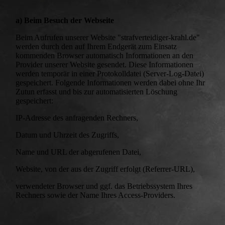
a) Beim Besuch der Webseite
Beim Aufrufen unserer Website "strafverteidiger-krahl.de"
werden durch den auf Ihrem Endgerät zum Einsatz
kommenden Browser automatisch Informationen an den
Provider unserer Website gesendet. Diese Informationen
werden temporär in einer Protokolldatei (Server-Log-Datei)
gespeichert. Folgende Informationen werden dabei ohne Ihr
Zutun erfasst und bis zur automatisierten Löschung
gespeichert:
IP-Adresse des anfragenden Rechners,
Datum und Uhrzeit des Zugriffs,
Name und URL der abgerufenen Datei,
Website, von der aus der Zugriff erfolgt (Referrer-URL),
verwendeter Browser und ggf. das Betriebssystem Ihres
Rechners sowie der Name Ihres Access-Providers.