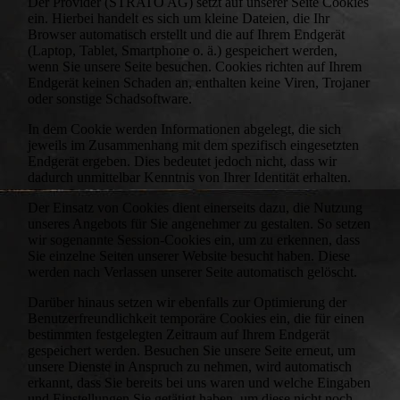
Der Provider (STRATO AG) setzt auf unserer Seite Cookies
ein. Hierbei handelt es sich um kleine Dateien, die Ihr
Browser automatisch erstellt und die auf Ihrem Endgerät
(Laptop, Tablet, Smartphone o. ä.) gespeichert werden,
wenn Sie unsere Seite besuchen. Cookies richten auf Ihrem
Endgerät keinen Schaden an, enthalten keine Viren, Trojaner
oder sonstige Schadsoftware.
In dem Cookie werden Informationen abgelegt, die sich
jeweils im Zusammenhang mit dem spezifisch eingesetzten
Endgerät ergeben. Dies bedeutet jedoch nicht, dass wir
dadurch unmittelbar Kenntnis von Ihrer Identität erhalten.
Der Einsatz von Cookies dient einerseits dazu, die Nutzung
unseres Angebots für Sie angenehmer zu gestalten. So setzen
wir sogenannte Session-Cookies ein, um zu erkennen, dass
Sie einzelne Seiten unserer Website besucht haben. Diese
werden nach Verlassen unserer Seite automatisch gelöscht.
Darüber hinaus setzen wir ebenfalls zur Optimierung der
Benutzerfreundlichkeit temporäre Cookies ein, die für einen
bestimmten festgelegten Zeitraum auf Ihrem Endgerät
gespeichert werden. Besuchen Sie unsere Seite erneut, um
unsere Dienste in Anspruch zu nehmen, wird automatisch
erkannt, dass Sie bereits bei uns waren und welche Eingaben
und Einstellungen Sie getätigt haben, um diese nicht noch