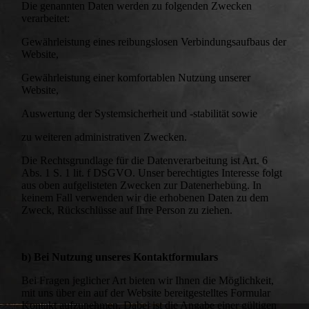
Die genannten Daten werden zu folgenden Zwecken
verarbeitet:
Gewährleistung eines reibungslosen Verbindungsaufbaus der
Website,
Gewährleistung einer komfortablen Nutzung unserer
Website,
Auswertung der Systemsicherheit und -stabilität sowie
zu weiteren administrativen Zwecken.
Die Rechtsgrundlage für die Datenverarbeitung ist Art. 6
Abs. 1 S. 1 lit. f DSGVO. Unser berechtigtes Interesse folgt
aus oben aufgelisteten Zwecken zur Datenerhebung. In
keinem Fall verwenden wir die erhobenen Daten zu dem
Zweck, Rückschlüsse auf Ihre Person zu ziehen.
b) Bei Nutzung unseres Kontaktformulars
Bei Fragen jeglicher Art bieten wir Ihnen die Möglichkeit,
mit uns über ein auf der Website bereitgestelltes Formular
Kontakt aufzunehmen. Dabei ist die Angabe einer gültigen